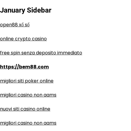
January Sidebar
open88 xổ số
online crypto casino
free spin senza deposito immediato
https://bem88.com
migliori siti poker online
migliori casino non aams
nuovi siti casino online
migliori casino non aams