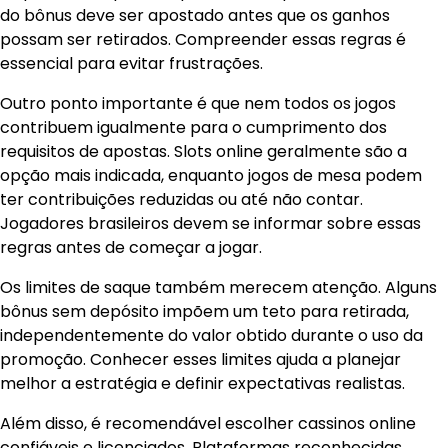
do bônus deve ser apostado antes que os ganhos
possam ser retirados. Compreender essas regras é
essencial para evitar frustrações.
Outro ponto importante é que nem todos os jogos
contribuem igualmente para o cumprimento dos
requisitos de apostas. Slots online geralmente são a
opção mais indicada, enquanto jogos de mesa podem
ter contribuições reduzidas ou até não contar.
Jogadores brasileiros devem se informar sobre essas
regras antes de começar a jogar.
Os limites de saque também merecem atenção. Alguns
bônus sem depósito impõem um teto para retirada,
independentemente do valor obtido durante o uso da
promoção. Conhecer esses limites ajuda a planejar
melhor a estratégia e definir expectativas realistas.
Além disso, é recomendável escolher cassinos online
confiáveis e licenciados. Plataformas reconhecidas