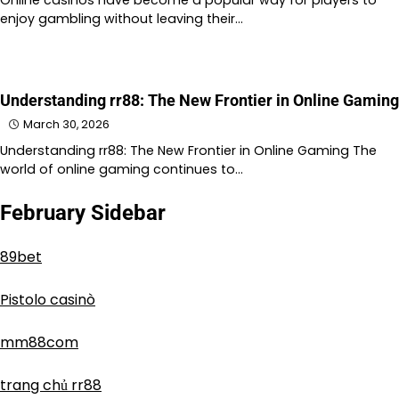
enjoy gambling without leaving their…
Understanding rr88: The New Frontier in Online Gaming
March 30, 2026
Understanding rr88: The New Frontier in Online Gaming The
world of online gaming continues to…
February Sidebar
89bet
Pistolo casinò
mm88com
trang chủ rr88